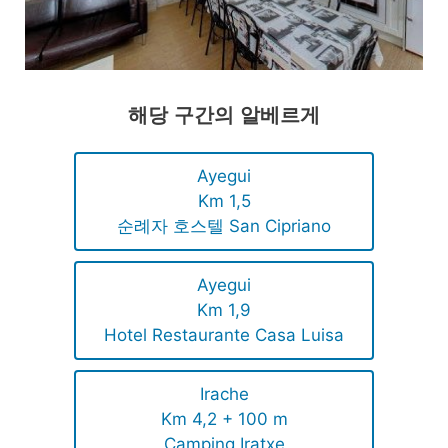
해당 구간의 알베르게
Ayegui
Km 1,5
순례자 호스텔 San Cipriano
Ayegui
Km 1,9
Hotel Restaurante Casa Luisa
Irache
Km 4,2 + 100 m
Camping Iratxe