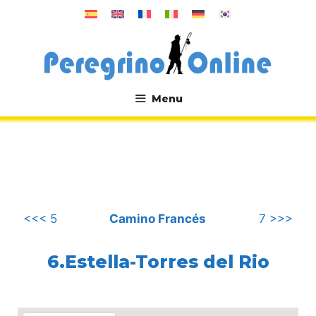
컨
텐
츠
로
건
너
Menu
뛰
.
기
<<< 5
Camino Francés
7 >>>
6.Estella-Torres del Rio