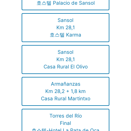
호스텔 Palacio de Sansol
Sansol
Km 28,1
호스텔 Karma
Sansol
Km 28,1
Casa Rural El Olivo
Armañanzas
Km 28,2 + 1,8 km
Casa Rural Martintxo
Torres del Río
Final
호스텔-Hotel La Pata de Oca