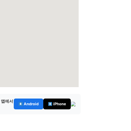
— 앱에서
Android
iPhone