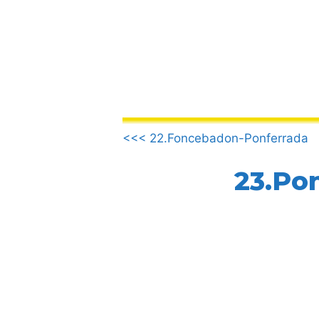
컨
텐
츠
로
건
너
뛰
.
기
<<< 22.Foncebadon-Ponferrada
23.Pon