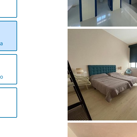
ta
no