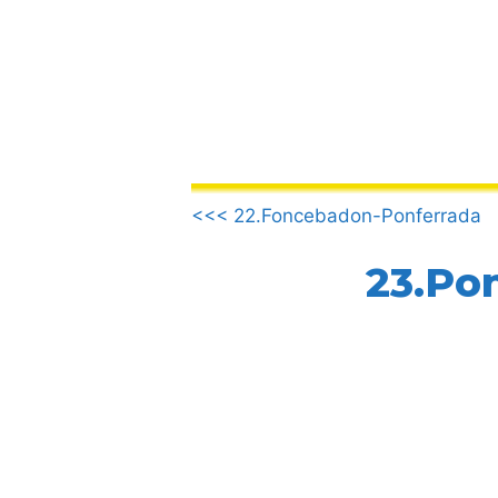
컨
텐
츠
로
건
너
뛰
.
기
<<< 22.Foncebadon-Ponferrada
23.Pon