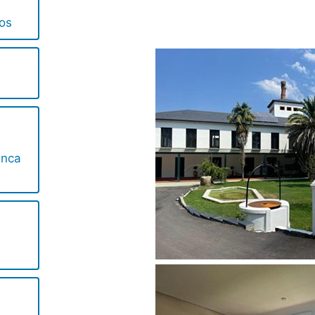
os
anca