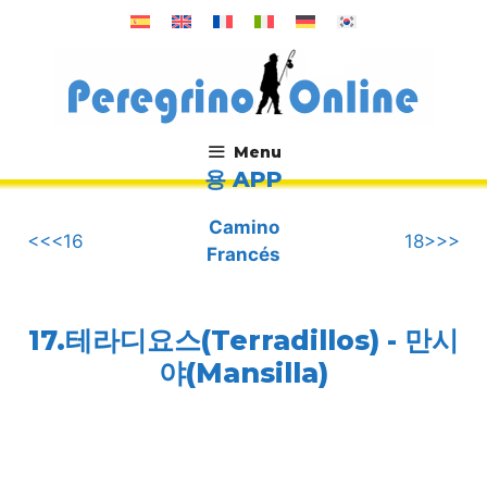
컨
텐
츠
로
건
너
Menu
뛰
용 APP
.
기
Camino
<<<16
18>>>
Francés
17.테라디요스(Terradillos) - 만시
야(Mansilla)