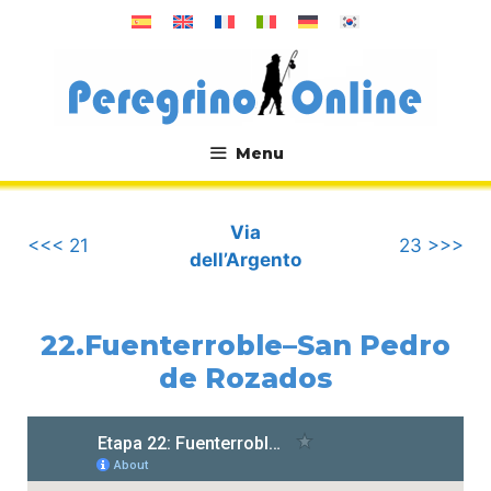
Vai
al
contenuto
Menu
.
Via
<<< 21
23 >>>
dell’Argento
22.Fuenterroble–San Pedro
de Rozados