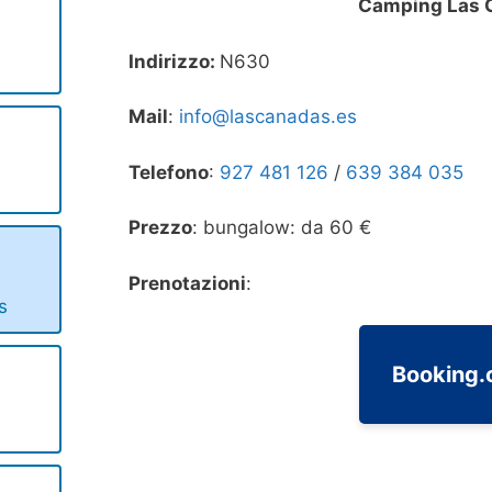
Camping Las 
Indirizzo:
N630
Mail
:
info@lascanadas.es
Telefono
:
927 481 126
/
639 384 035
Prezzo
: bungalow: da 60 €
Prenotazioni
:
s
Booking