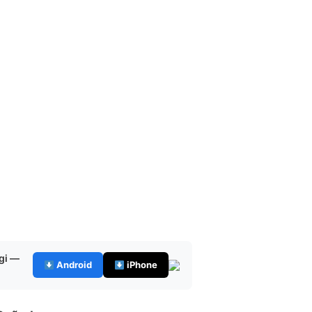
gi —
Android
iPhone