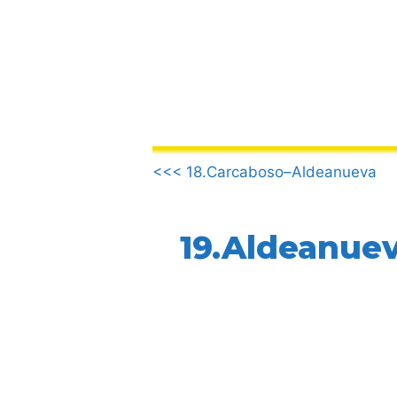
Vai
al
contenuto
.
<<< 18.Carcaboso–Aldeanueva
19.Aldeanue