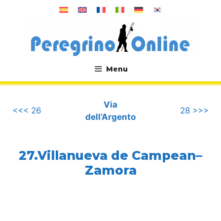
Vai
al
contenuto
Menu
.
Via
<<< 26
28 >>>
dell’Argento
27.Villanueva de Campean–
Zamora