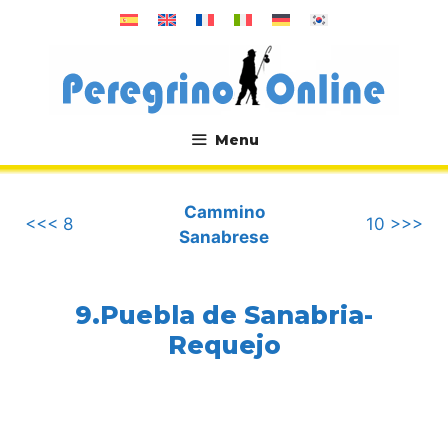
Vai
al
contenuto
Menu
.
Cammino
<<< 8
10 >>>
Sanabrese
9.Puebla de Sanabria-
Requejo