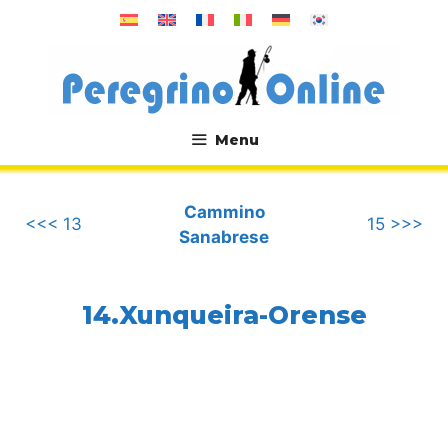
Vai
al
contenuto
Menu
.
Cammino
<<< 13
15 >>>
Sanabrese
14.Xunqueira-Orense