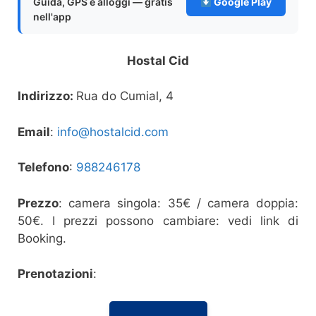
Guida, GPS e alloggi — gratis
Google Play
nell'app
Hostal Cid
Indirizzo:
Rua do Cumial, 4
Email
:
info@hostalcid.com
Telefono
:
988246178
Prezzo
: camera singola: 35€ / camera doppia:
50€. I prezzi possono cambiare: vedi link di
Booking.
Prenotazioni
: