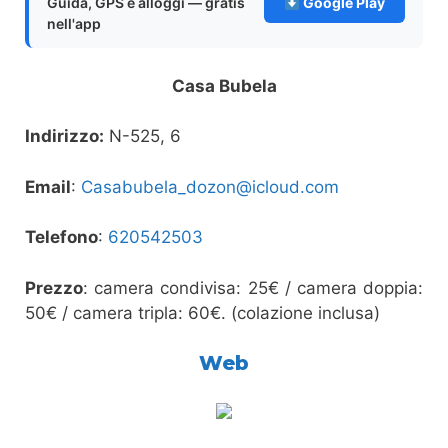
Guida, GPS e alloggi — gratis
Google Play
nell'app
Casa Bubela
Indirizzo:
N-525, 6
Email
:
Casabubela_dozon@icloud.com
Telefono
:
620542503
Prezzo
: camera condivisa: 25€ / camera doppia:
50€ / camera tripla: 60€. (colazione inclusa)
Web