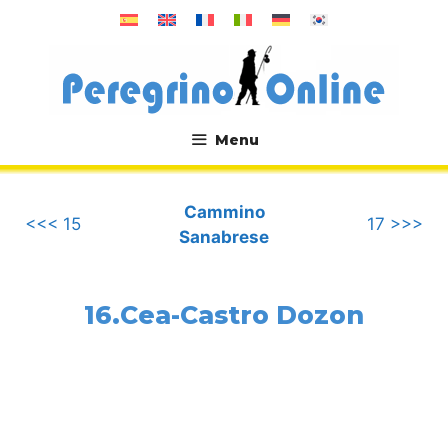
Vai
al
contenuto
Menu
.
Cammino
<<< 15
17 >>>
Sanabrese
16.Cea-Castro Dozon