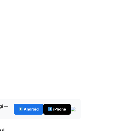
gi —
Android
iPhone
ul