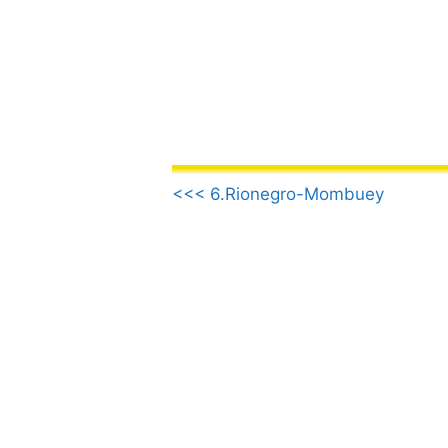
Vai
al
contenuto
.
<<< 6.Rionegro-Mombuey