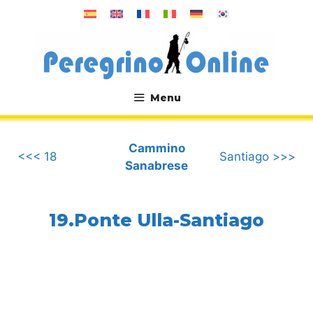
Vai
al
contenuto
Menu
.
Cammino
<<< 18
Santiago >>>
Sanabrese
19.Ponte Ulla-Santiago