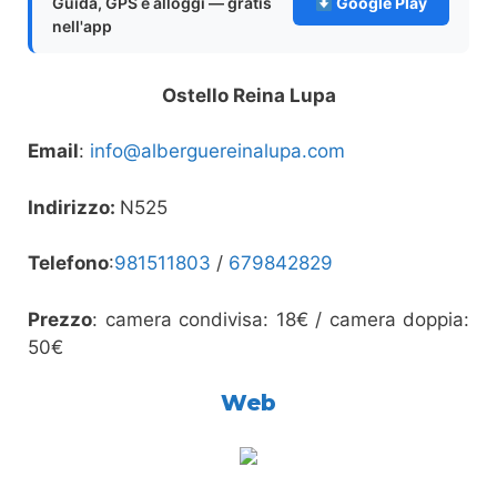
Guida, GPS e alloggi — gratis
Google Play
nell'app
Ostello Reina Lupa
Email
:
info@alberguereinalupa.com
Indirizzo:
N525
Telefono
:
981511803
/
679842829
Prezzo
: camera condivisa: 18€ / camera doppia:
50€
Web