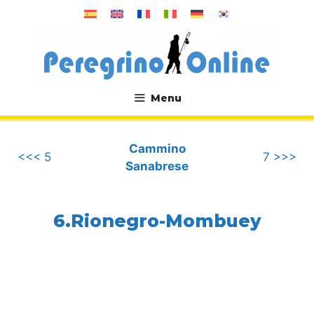
Vai
al
contenuto
Menu
.
Cammino
<<< 5
7 >>>
Sanabrese
6.Rionegro-Mombuey