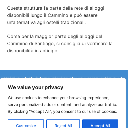
Questa struttura fa parte della rete di alloggi
disponibili lungo il Cammino e può essere
un’alternativa agli ostelli tradizionali.
Come per la maggior parte degli alloggi del
Cammino di Santiago, si consiglia di verificare la
disponibilità in anticipo.
Hai riscontrato informazioni errate o cambiamenti recenti
sul Camino?
We value your privacy
Le segnalazioni su ostelli chiusi, allagamenti, deviazioni,
lavori stradali o altri cambiamenti aiutano a mantenere la
We use cookies to enhance your browsing experience,
guida aggiornata.
serve personalized ads or content, and analyze our traffic.
By clicking "Accept All", you consent to our use of cookies.
Scrivici a:
elperegrino.online@gmail.com
Se possibile, indica la tappa corrispondente.
Customize
Reject All
Accept All