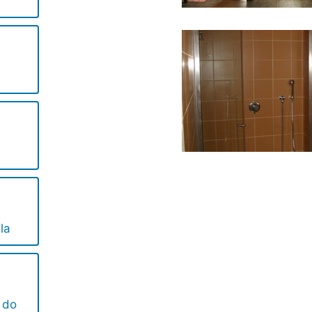
la
a do