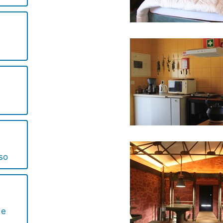
so
de