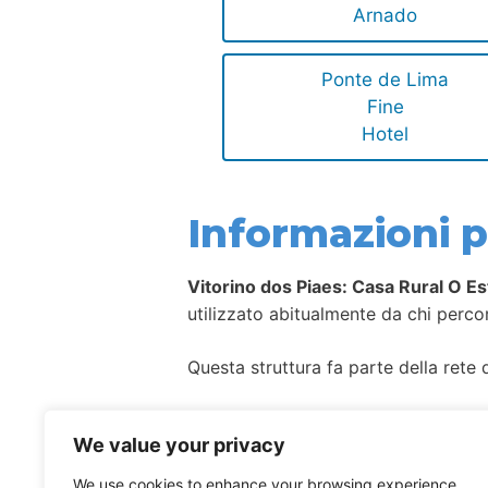
Arnado
Ponte de Lima
Fine
Hotel
Informazioni pe
Vitorino dos Piaes: Casa Rural O E
utilizzato abitualmente da chi perc
Questa struttura fa parte della rete d
Come per la maggior parte degli allog
We value your privacy
We use cookies to enhance your browsing experience,