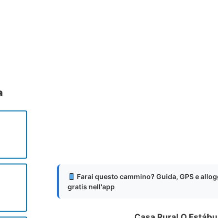
.
.
.
a
Farai questo cammino? Guida, GPS e allog
gratis nell'app
o
Casa Rural O Estábu