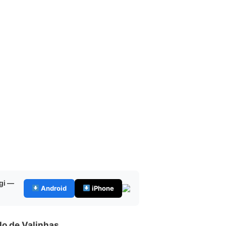
gi —
Android
iPhone
lo de Valinhas