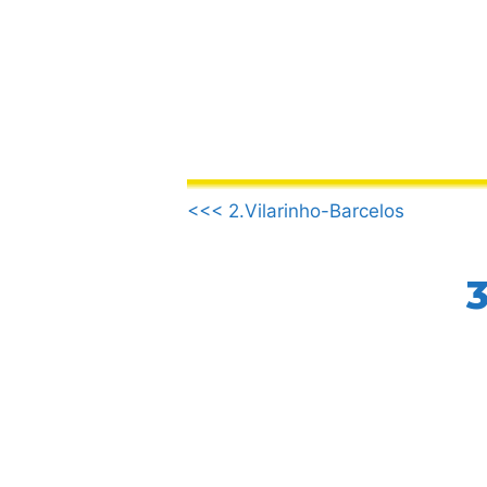
Vai
al
contenuto
.
<<< 2.Vilarinho-Barcelos