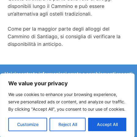
disponibili lungo il Cammino e può essere
un’alternativa agli ostelli tradizionali.
Come per la maggior parte degli alloggi del
Cammino di Santiago, si consiglia di verificare la
disponibilità in anticipo.
Hai riscontrato informazioni errate o cambiamenti recenti
sul Camino?
We value your privacy
Le segnalazioni su ostelli chiusi, allagamenti, deviazioni,
lavori stradali o altri cambiamenti aiutano a mantenere la
We use cookies to enhance your browsing experience,
guida aggiornata.
serve personalized ads or content, and analyze our traffic.
By clicking "Accept All", you consent to our use of cookies.
Scrivici a:
elperegrino.online@gmail.com
Se possibile, indica la tappa corrispondente.
Customize
Reject All
Accept All