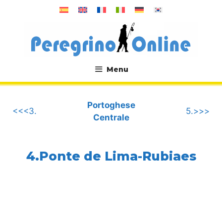
Vai
al
contenuto
Menu
.
Portoghese
<<<3.
5.>>>
Centrale
4.Ponte de Lima-Rubiaes