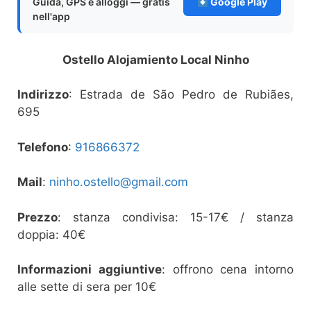
Guida, GPS e alloggi — gratis
Google Play
nell'app
Ostello Alojamiento Local Ninho
Indirizzo
: Estrada de São Pedro de Rubiães,
695
Telefono
:
916866372
Mail
:
ninho.ostello@gmail.com
Prezzo
: stanza condivisa: 15-17€ / stanza
doppia: 40€
Informazioni aggiuntive
: offrono cena intorno
alle sette di sera per 10€