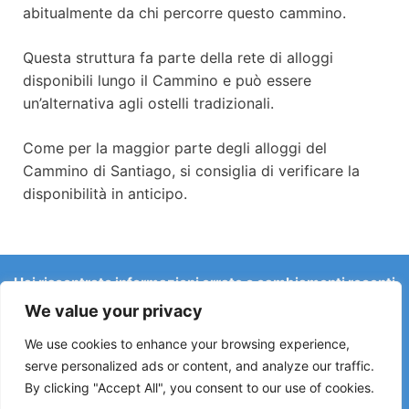
abitualmente da chi percorre questo cammino.
Questa struttura fa parte della rete di alloggi
disponibili lungo il Cammino e può essere
un’alternativa agli ostelli tradizionali.
Come per la maggior parte degli alloggi del
Cammino di Santiago, si consiglia di verificare la
disponibilità in anticipo.
Hai riscontrato informazioni errate o cambiamenti recenti
sul Camino?
We value your privacy
Le segnalazioni su ostelli chiusi, allagamenti, deviazioni,
lavori stradali o altri cambiamenti aiutano a mantenere la
We use cookies to enhance your browsing experience,
guida aggiornata.
serve personalized ads or content, and analyze our traffic.
By clicking "Accept All", you consent to our use of cookies.
Scrivici a:
elperegrino.online@gmail.com