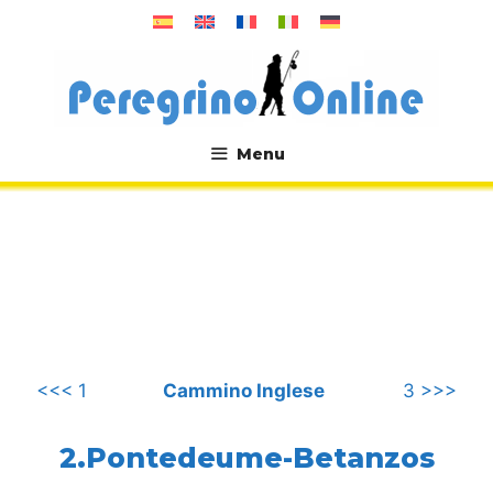
Vai
al
contenuto
Menu
.
<<< 1
Cammino Inglese
3 >>>
2.Pontedeume-Betanzos