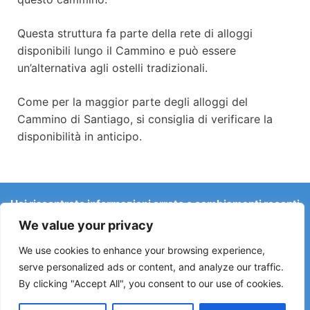
Questa struttura fa parte della rete di alloggi
disponibili lungo il Cammino e può essere
un’alternativa agli ostelli tradizionali.
Come per la maggior parte degli alloggi del
Cammino di Santiago, si consiglia di verificare la
disponibilità in anticipo.
Hai riscontrato informazioni errate o cambiamenti recenti
sul Camino?
We value your privacy
Le segnalazioni su ostelli chiusi, allagamenti, deviazioni,
lavori stradali o altri cambiamenti aiutano a mantenere la
We use cookies to enhance your browsing experience,
guida aggiornata.
serve personalized ads or content, and analyze our traffic.
By clicking "Accept All", you consent to our use of cookies.
Scrivici a:
elperegrino.online@gmail.com