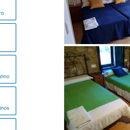
ro
rino
inos