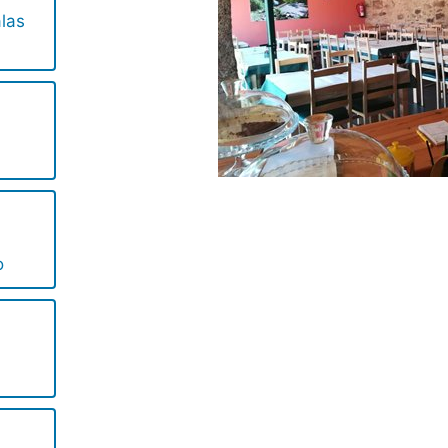
alas
o