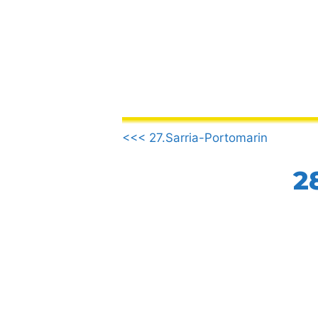
Vai
al
contenuto
.
<<< 27.Sarria-Portomarin
2