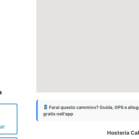
a
Farai questo cammino? Guida, GPS e allog
gratis nell'app
ar
Hostería Cal