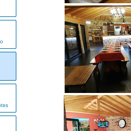
do
otes