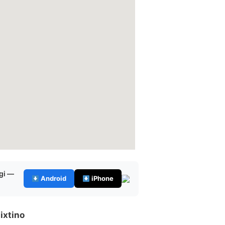
gi —
Android
iPhone
ixtino