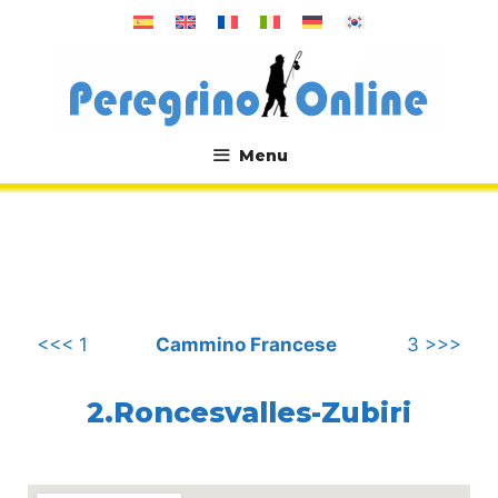
Vai
al
contenuto
Menu
.
<<< 1
Cammino Francese
3 >>>
2.Roncesvalles-Zubiri