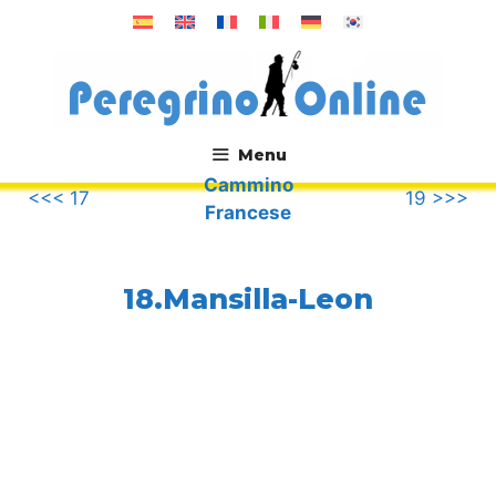
Vai
al
contenuto
Menu
Cammino
.
<<< 17
19 >>>
Francese
18.Mansilla-Leon