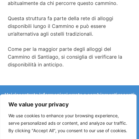
abitualmente da chi percorre questo cammino.
Questa struttura fa parte della rete di alloggi
disponibili lungo il Cammino e può essere
un’alternativa agli ostelli tradizionali.
Come per la maggior parte degli alloggi del
Cammino di Santiago, si consiglia di verificare la
disponibilità in anticipo.
Hai riscontrato informazioni errate o cambiamenti recenti
sul Camino?
We value your privacy
Le segnalazioni su ostelli chiusi, allagamenti, deviazioni,
lavori stradali o altri cambiamenti aiutano a mantenere la
We use cookies to enhance your browsing experience,
guida aggiornata.
serve personalized ads or content, and analyze our traffic.
By clicking "Accept All", you consent to our use of cookies.
Scrivici a:
elperegrino.online@gmail.com