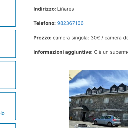
Indirizzo:
Liñares
Telefono:
982367166
Prezzo:
camera singola: 30€ / camera d
Informazioni aggiuntive:
C'è un superm
io