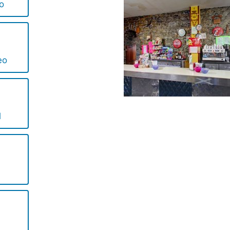
io
eo
l