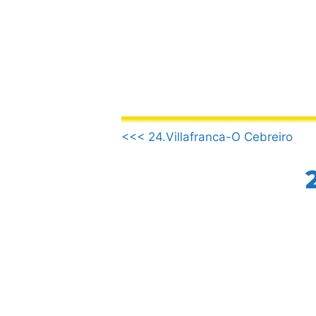
Vai
al
contenuto
.
<<< 24.Villafranca-O Cebreiro