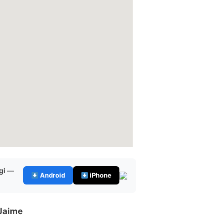
gi —
Android
iPhone
 Jaime