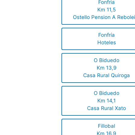
Fonfria
Km 11,5
Ostello Pension A Rebole
Fonfría
Hoteles
O Biduedo
Km 13,9
Casa Rural Quiroga
O Biduedo
Km 14,1
Casa Rural Xato
Fillobal
Km 16,9