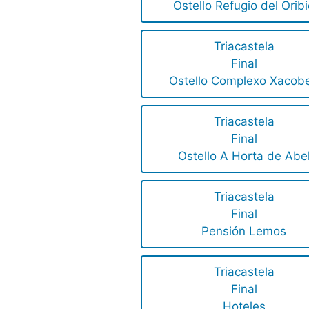
Ostello Refugio del Orib
Triacastela
Final
Ostello Complexo Xacob
Triacastela
Final
Ostello A Horta de Abe
Triacastela
Final
Pensión Lemos
Triacastela
Final
Hoteles