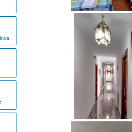
inos
o