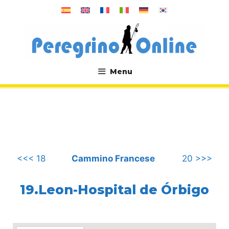
Vai
al
contenuto
Menu
.
<<< 18
Cammino Francese
20 >>>
19.Leon-Hospital de Órbigo