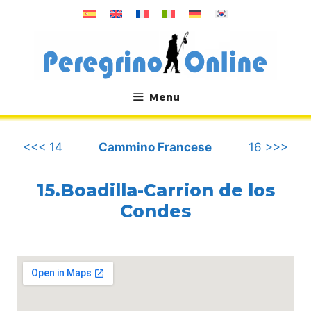
Vai
al
contenuto
Menu
.
<<< 14
Cammino Francese
16 >>>
15.Boadilla-Carrion de los
Condes