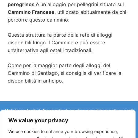
peregrinos
è un alloggio per pellegrini situato sul
Cammino Francese
, utilizzato abitualmente da chi
percorre questo cammino.
Questa struttura fa parte della rete di alloggi
disponibili lungo il Cammino e può essere
un’alternativa agli ostelli tradizionali.
Come per la maggior parte degli alloggi del
Cammino di Santiago, si consiglia di verificare la
disponibilità in anticipo.
Hai riscontrato informazioni errate o cambiamenti recenti
sul Camino?
We value your privacy
Le segnalazioni su ostelli chiusi, allagamenti, deviazioni,
lavori stradali o altri cambiamenti aiutano a mantenere la
We use cookies to enhance your browsing experience,
guida aggiornata.