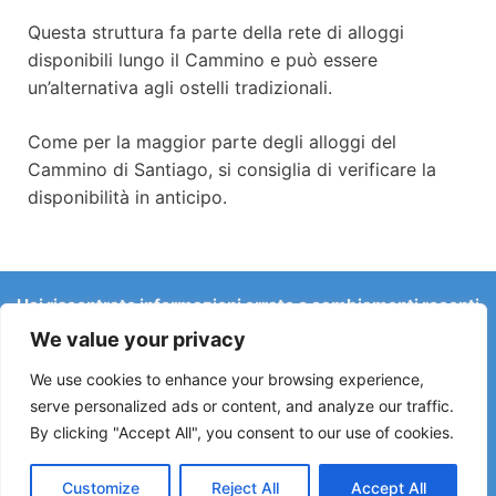
Questa struttura fa parte della rete di alloggi
disponibili lungo il Cammino e può essere
un’alternativa agli ostelli tradizionali.
Come per la maggior parte degli alloggi del
Cammino di Santiago, si consiglia di verificare la
disponibilità in anticipo.
Hai riscontrato informazioni errate o cambiamenti recenti
sul Camino?
We value your privacy
Le segnalazioni su ostelli chiusi, allagamenti, deviazioni,
lavori stradali o altri cambiamenti aiutano a mantenere la
We use cookies to enhance your browsing experience,
guida aggiornata.
serve personalized ads or content, and analyze our traffic.
By clicking "Accept All", you consent to our use of cookies.
Scrivici a:
elperegrino.online@gmail.com
Se possibile, indica la tappa corrispondente.
Customize
Reject All
Accept All