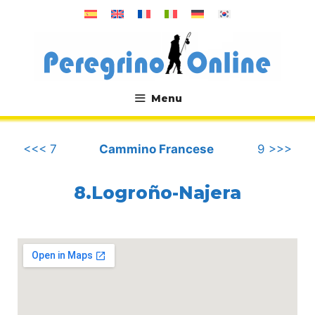
Vai
al
contenuto
Menu
.
<<< 7
Cammino Francese
9 >>>
8.Logroño-Najera