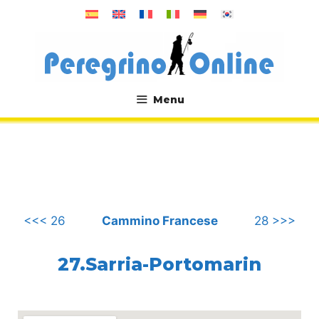
Vai
al
contenuto
Menu
.
<<< 26
Cammino Francese
28 >>>
27.Sarria-Portomarin