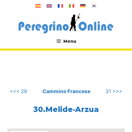
Vai
al
contenuto
Menu
.
<<< 29
Cammino Francese
31 >>>
30.Melide-Arzua