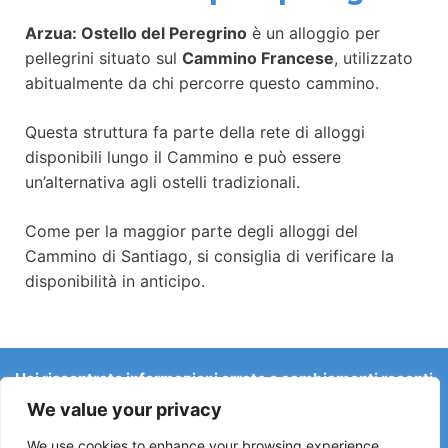
Arzua: Ostello del Peregrino
è un alloggio per
pellegrini situato sul
Cammino Francese
, utilizzato
abitualmente da chi percorre questo cammino.
Questa struttura fa parte della rete di alloggi
disponibili lungo il Cammino e può essere
un’alternativa agli ostelli tradizionali.
Come per la maggior parte degli alloggi del
Cammino di Santiago, si consiglia di verificare la
disponibilità in anticipo.
Hai riscontrato informazioni errate o cambiamenti recenti
sul Camino?
We value your privacy
Le segnalazioni su ostelli chiusi, allagamenti, deviazioni,
lavori stradali o altri cambiamenti aiutano a mantenere la
We use cookies to enhance your browsing experience,