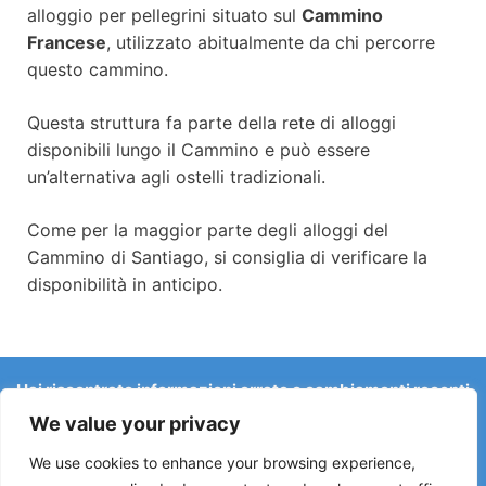
alloggio per pellegrini situato sul
Cammino
Francese
, utilizzato abitualmente da chi percorre
questo cammino.
Questa struttura fa parte della rete di alloggi
disponibili lungo il Cammino e può essere
un’alternativa agli ostelli tradizionali.
Come per la maggior parte degli alloggi del
Cammino di Santiago, si consiglia di verificare la
disponibilità in anticipo.
Hai riscontrato informazioni errate o cambiamenti recenti
sul Camino?
We value your privacy
Le segnalazioni su ostelli chiusi, allagamenti, deviazioni,
lavori stradali o altri cambiamenti aiutano a mantenere la
We use cookies to enhance your browsing experience,
guida aggiornata.