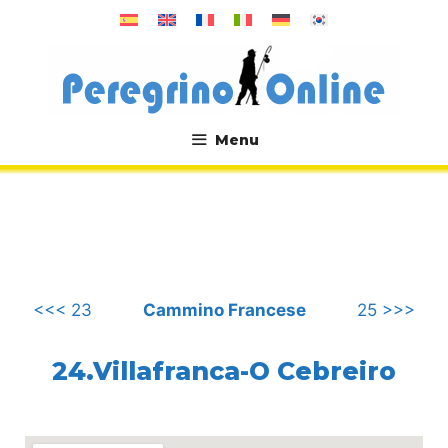
Vai
al
contenuto
Menu
.
<<< 23
Cammino Francese
25 >>>
24.Villafranca-O Cebreiro