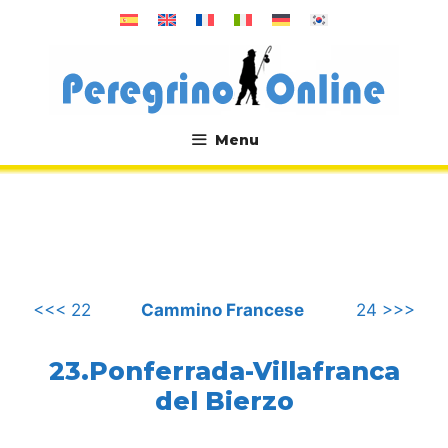
Vai
al
contenuto
Menu
.
<<< 22
Cammino Francese
24 >>>
23.Ponferrada-Villafranca
del Bierzo