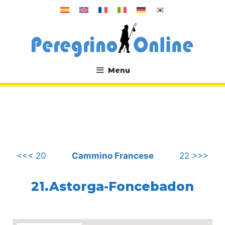
Vai
al
contenuto
Menu
.
<<< 20
Cammino Francese
22 >>>
21.Astorga-Foncebadon