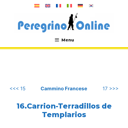
Vai
al
contenuto
Menu
.
<<< 15
Cammino Francese
17 >>>
16.Carrion-Terradillos de
Templarios