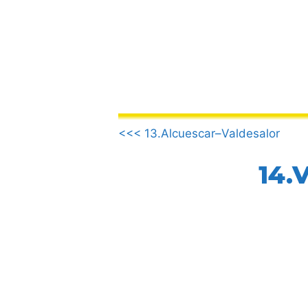
Aller
au
contenu
.
<<< 13.Alcuescar–Valdesalor
14.