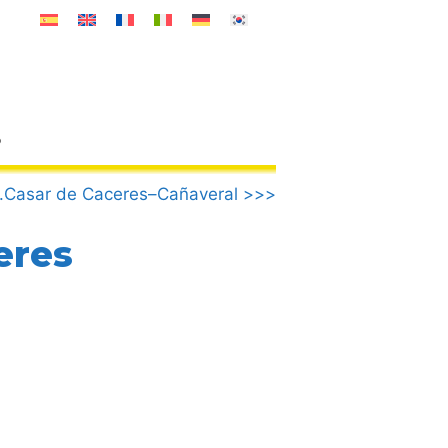
o
.Casar de Caceres–Cañaveral >>>
eres