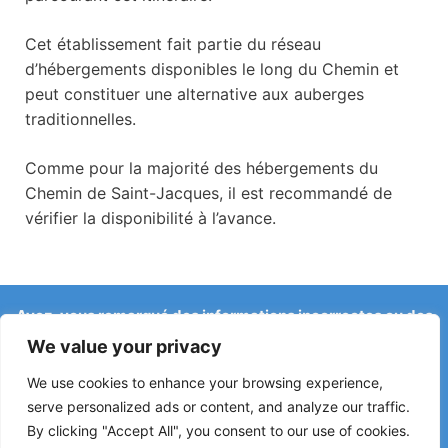
Cet établissement fait partie du réseau
d’hébergements disponibles le long du Chemin et
peut constituer une alternative aux auberges
traditionnelles.
Comme pour la majorité des hébergements du
Chemin de Saint-Jacques, il est recommandé de
vérifier la disponibilité à l’avance.
Avez-vous remarqué des informations incorrectes ou des
changements récents sur le Camino ?
We value your privacy
Les signalements concernant des auberges fermées, des
inondations, des déviations, des travaux ou d’autres
We use cookies to enhance your browsing experience,
changements aident à maintenir le guide à jour.
serve personalized ads or content, and analyze our traffic.
By clicking "Accept All", you consent to our use of cookies.
Écrivez-nous à :
elperegrino.online@gmail.com