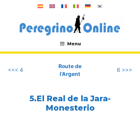
Aller
au
contenu
Menu
.
Route de
<<< 4
6 >>>
l’Argent
5.El Real de la Jara-
Monesterio