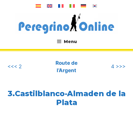
Aller
au
contenu
Menu
.
Route de
<<< 2
4 >>>
l’Argent
3.Castilblanco-Almaden de la
Plata