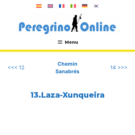
Aller
au
contenu
Menu
.
Chemin
<<< 12
14 >>>
Sanabrés
13.Laza-Xunqueira