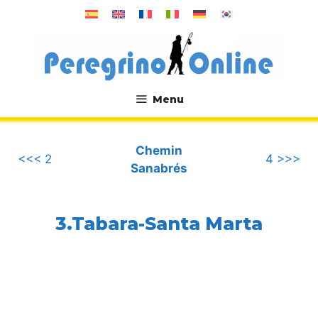
Aller
au
contenu
Menu
.
Chemin
<<< 2
4 >>>
Sanabrés
3.Tabara-Santa Marta