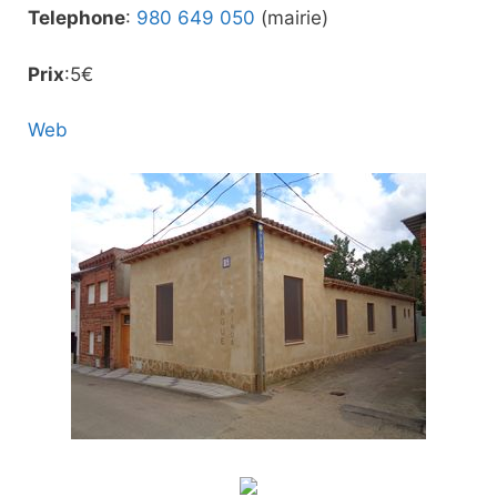
Telephone
:
980 649 050
(mairie)
Prix
:5€
Web