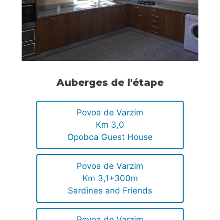
Auberges de l'étape
Povoa de Varzim
Km 3,0
Opoboa Guest House
Povoa de Varzim
Km 3,1+300m
Sardines and Friends
Povoa de Varzim