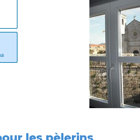
ha
our les pèlerins