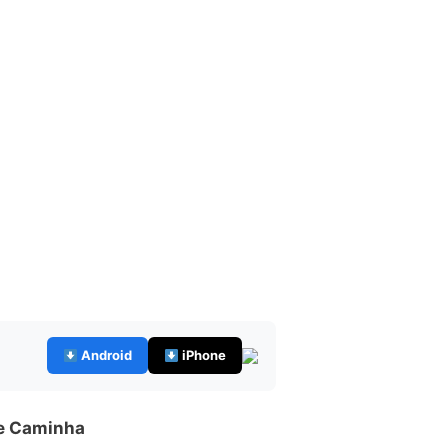
Android
iPhone
de Caminha