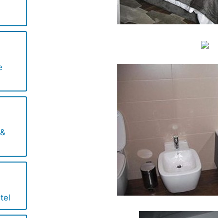
e
 &
tel