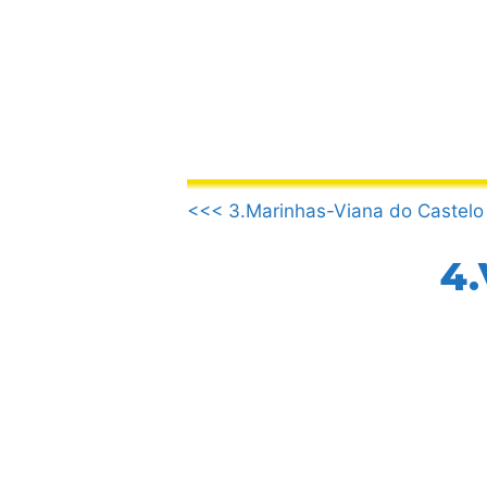
Aller
au
contenu
.
<<< 3.Marinhas-Viana do Castelo
4.