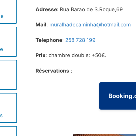
Adresse:
Rua Barao de S.Roque,69
de
Mail
:
muralhadecaminha@hotmail.com
Telephone
:
258 728 199
fe
Prix
: chambre double: +50€.
Réservations
:
Booking
os