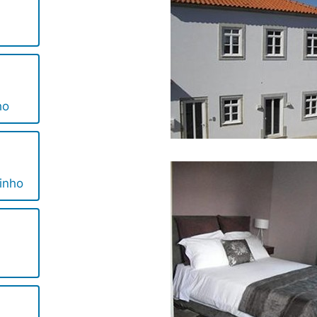
ho
inho