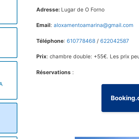
Adresse:
Lugar de O Forno
Email
:
aloxamentoamarina@gmail.com
Téléphone
:
610778468
/
622042587
Prix
: chambre double: +55€. Les prix peu
Réservations
:
 A
Booking