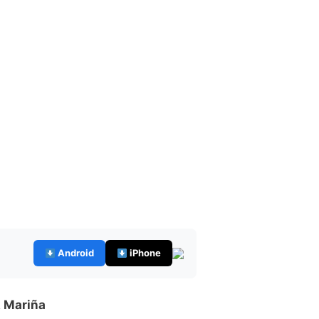
Android
iPhone
 Mariña