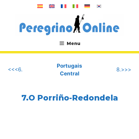
Aller
au
contenu
Menu
.
Portugais
<<<6.
8.>>>
Central
7.O Porriño-Redondela