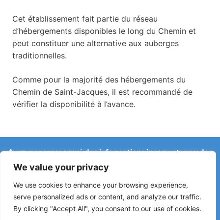
Cet établissement fait partie du réseau
d’hébergements disponibles le long du Chemin et
peut constituer une alternative aux auberges
traditionnelles.
Comme pour la majorité des hébergements du
Chemin de Saint-Jacques, il est recommandé de
vérifier la disponibilité à l’avance.
Avez-vous remarqué des informations incorrectes ou des
changements récents sur le Camino ?
We value your privacy
Les signalements concernant des auberges fermées, des
inondations, des déviations, des travaux ou d’autres
We use cookies to enhance your browsing experience,
changements aident à maintenir le guide à jour.
serve personalized ads or content, and analyze our traffic.
By clicking "Accept All", you consent to our use of cookies.
Écrivez-nous à :
elperegrino.online@gmail.com