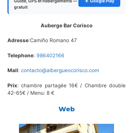
Guide, GPS et hébergements —
Google Play
gratuit
Auberge Bar Corisco
Adresse
:Camiño Romano 47
Telephone
:
986402166
Mail
:
contacto@albergueocorisco.com
Prix
: chambre partagée 16€ / Chambre double
42-65€ / Menu: 8 €
Web