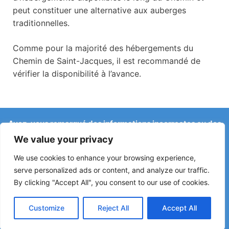
peut constituer une alternative aux auberges
traditionnelles.
Comme pour la majorité des hébergements du
Chemin de Saint-Jacques, il est recommandé de
vérifier la disponibilité à l’avance.
Avez-vous remarqué des informations incorrectes ou des
changements récents sur le Camino ?
We value your privacy
Les signalements concernant des auberges fermées, des
inondations, des déviations, des travaux ou d’autres
We use cookies to enhance your browsing experience,
changements aident à maintenir le guide à jour.
serve personalized ads or content, and analyze our traffic.
By clicking "Accept All", you consent to our use of cookies.
Écrivez-nous à :
elperegrino.online@gmail.com
Si possible, indiquez l’étape concernée.
Customize
Reject All
Accept All