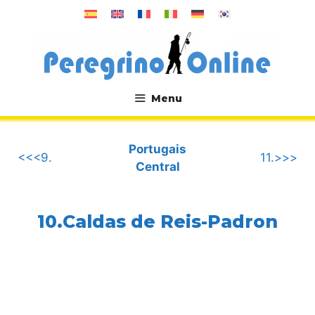
Aller
au
contenu
Menu
.
Portugais
<<<9.
11.>>>
Central
10.Caldas de Reis-Padron