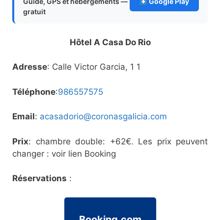
Guide, GPS et hébergements —
Google Play
gratuit
Hôtel A Casa Do Rio
Adresse
: Calle Victor Garcia, 1 1
Téléphone
:
986557575
Email
:
acasadorio@coronasgalicia.com
Prix
: chambre double: +62€. Les prix peuvent
changer : voir lien Booking
Réservations
:
Booking.com