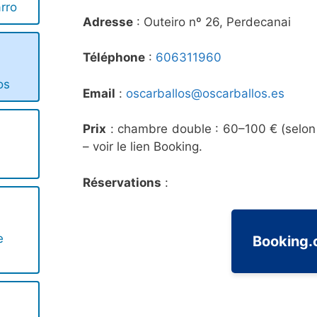
rro
Adresse
: Outeiro nº 26, Perdecanai
Téléphone
:
606311960
os
Email
:
oscarballos@oscarballos.es
Prix
: chambre double : 60–100 € (selon l
– voir le lien Booking.
Réservations
:
e
Booking