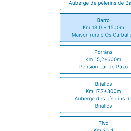
Auberge de pèlerins de Ba
Barro
Km 13.0 + 1500m
Maison rurale Os Carball
Porráns
Km 15,2+600m
Pension Lar do Pazo
Briallos
Km 17,7+300m
Auberge des pèlerins d
Briallos
Tivo
Km 20,4