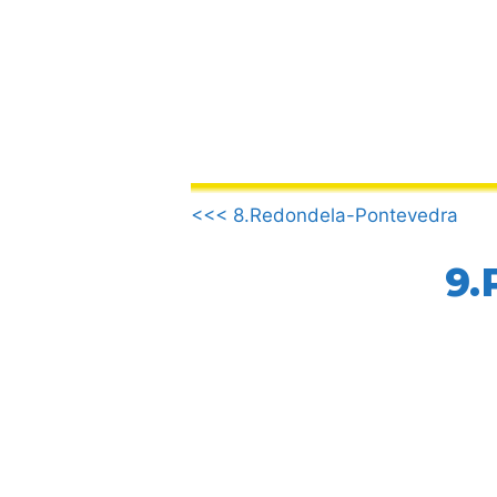
Aller
au
contenu
.
<<< 8.Redondela-Pontevedra
9.
.
.