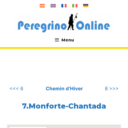
Aller
au
contenu
Menu
.
<<< 6
Chemin d’Hiver
8 >>>
7.Monforte-Chantada