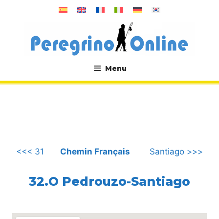
Aller
au
contenu
Menu
.
<<< 31
Chemin Français
Santiago >>>
32.O Pedrouzo-Santiago