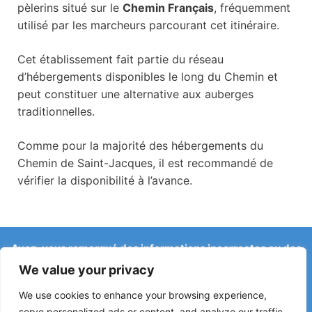
pèlerins situé sur le
Chemin Français
, fréquemment
utilisé par les marcheurs parcourant cet itinéraire.
Cet établissement fait partie du réseau
d’hébergements disponibles le long du Chemin et
peut constituer une alternative aux auberges
traditionnelles.
Comme pour la majorité des hébergements du
Chemin de Saint-Jacques, il est recommandé de
vérifier la disponibilité à l’avance.
Avez-vous remarqué des informations incorrectes ou des
changements récents sur le Camino ?
We value your privacy
Les signalements concernant des auberges fermées, des
inondations, des déviations, des travaux ou d’autres
We use cookies to enhance your browsing experience,
changements aident à maintenir le guide à jour.
serve personalized ads or content, and analyze our traffic.