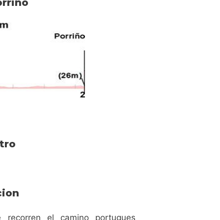
orriño
tro
cion
e recorren el camino portugues