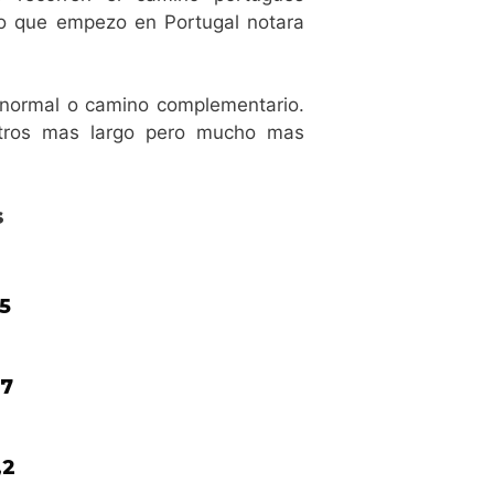
no que empezo en Portugal notara
 normal o camino complementario.
tros mas largo pero mucho mas
s
,5
,7
,2