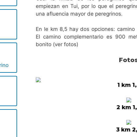
empiezan en Tui, por lo que el peregri
una afluencia mayor de peregrinos.
En le km 8,5 hay dos opciones: camino
El camino complementario es 900 me
bonito (ver fotos)
Foto
rino
1 km 1
2 km 1
3 km 2