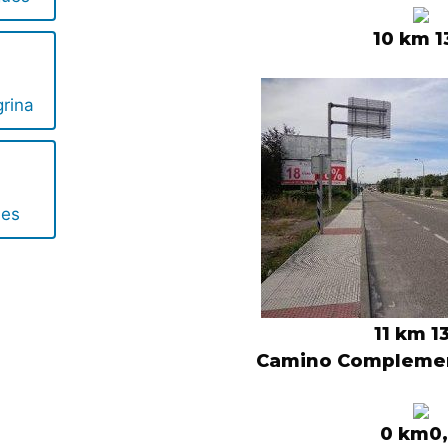
10 km 1
rina
ues
11 km 1
Camino Complemen
0 km0