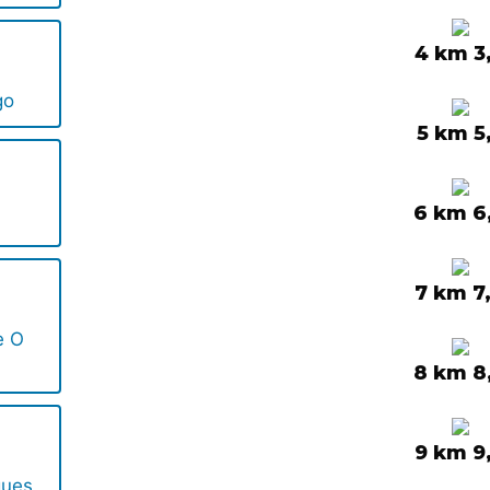
4 km 3
go
5 km 5
6 km 6
7 km 7
e O
8 km 8
9 km 9
gues