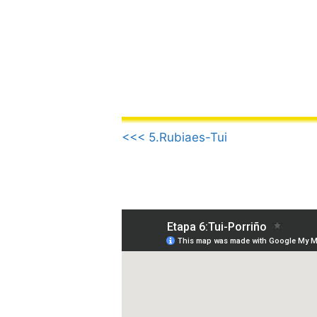
Saltar
al
contenido
.
<<< 5.Rubiaes-Tui