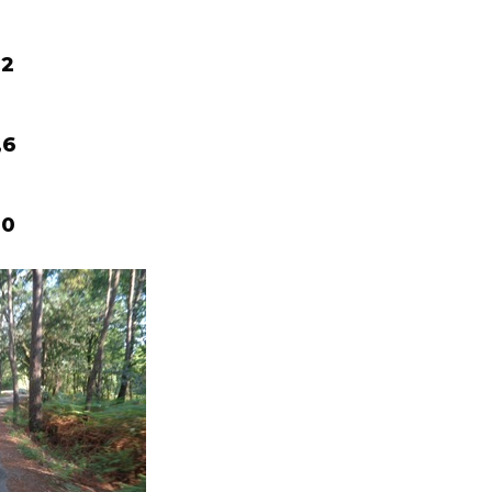
,2
,6
,0