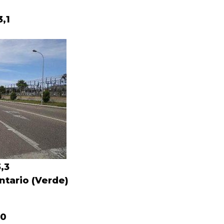
3,1
3,3
tario (Verde)
,0