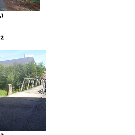
,1
,2