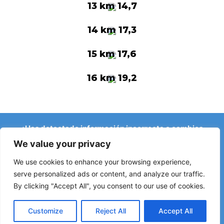
13 km 14,7
14 km 17,3
15 km 17,6
16 km 19,2
¿Has detectado información incorrecta o cambios
recientes en el Camino?
We value your privacy
Avisos sobre albergues cerrados, inundaciones, desvíos,
obras u otros cambios ayudan a mantener la guía
We use cookies to enhance your browsing experience,
actualizada.
serve personalized ads or content, and analyze our traffic.
By clicking "Accept All", you consent to our use of cookies.
Escríbenos a:
elperegrino.online@gmail.com
Si puedes, indica la etapa correspondiente.
Customize
Reject All
Accept All