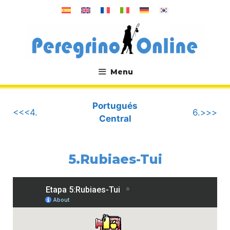
Saltar
al
contenido
Menu
.
Portugués
<<<4.
6.>>>
Central
5.Rubiaes-Tui