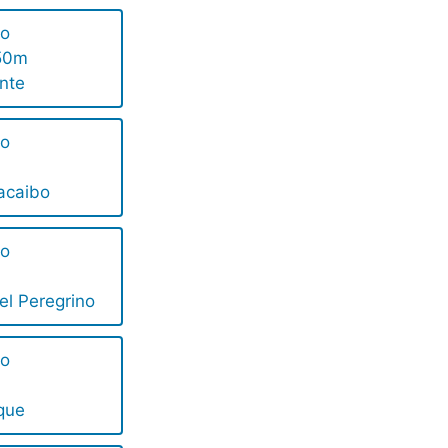
ño
50m
nte
ño
acaibo
ño
el Peregrino
ño
que