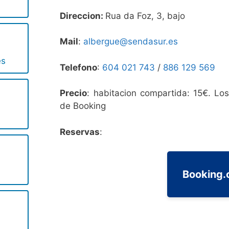
Direccion:
Rua da Foz, 3, bajo
Mail
:
albergue@sendasur.es
es
Telefono
:
604 021 743
/
886 129 569
Precio
: habitacion compartida: 15€. Los
de Booking
Reservas
:
Booking