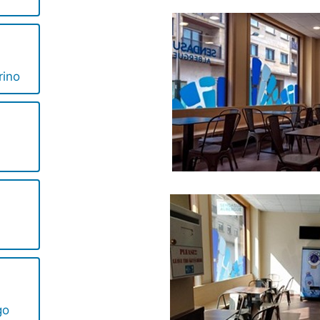
rino
go