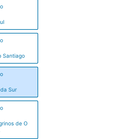
ño
ul
ño
 Santiago
ño
da Sur
ño
grinos de O
o