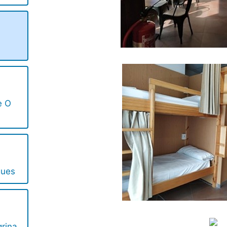
e O
gues
rina