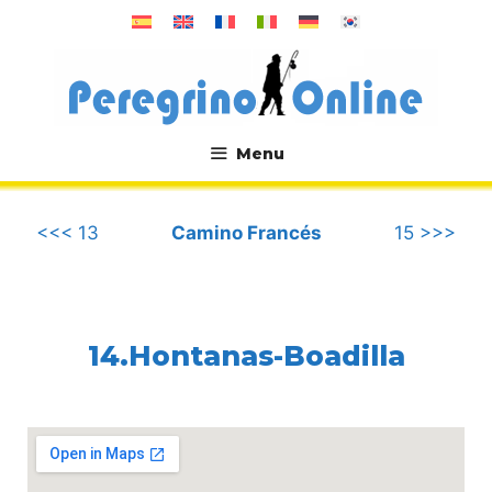
Saltar
al
contenido
Menu
.
<<< 13
Camino Francés
15 >>>
14.Hontanas-Boadilla